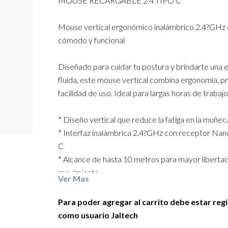
MOUSE RECARGABLE 2.4 TIPO C
Mouse vertical ergonómico inalámbrico 2.4?GHz 
cómodo y funcional
Diseñado para cuidar tu postura y brindarte una 
fluida, este mouse vertical combina ergonomía, pr
facilidad de uso. Ideal para largas horas de trabajo
* Diseño vertical que reduce la fatiga en la muñec
* Interfaz inalámbrica 2.4?GHz con receptor Nan
C
* Alcance de hasta 10 metros para mayor liberta
movimiento
Ver Mas
* DPI ajustable: 800 / 1200 / 1600
* 6 botones + scroll para un control completo
Para poder agregar al carrito debe estar reg
* Puerto de carga USB tipo C con cable incluido (
como usuario Jaltech
Tipo A)