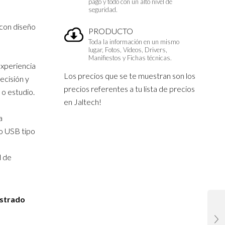
pago y todo con un alto nivel de
seguridad.
con diseño
PRODUCTO
Toda la información en un mismo
lugar, Fotos, Vídeos, Drivers,
Manifiestos y Fichas técnicas.
experiencia
Los precios que se te muestran son los
ecisión y
precios referentes a tu lista de precios
 o estudio.
en Jaltech!
a
o USB tipo
d de
istrado
Tipo C a