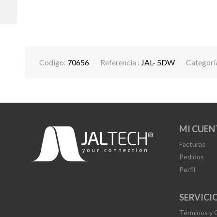
Codigo:
70656
Referencia :
JAL- 5DW
Categorí
MI CUEN
Facturas
Pedidos
Perfil
SERVICIO
Términos y 