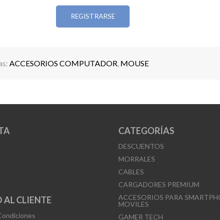
* Peso ligero: solo 90?g
REGISTRARSE
* Dimensiones compactas: 44 x 80 x 62?mm
* Compatible con Windows, MacOS y Linux
Perfecto si buscas comodidad, rendimiento y un 
as:
ACCESORIOS COMPUTADOR
,
MOUSE
diferente para tu espacio de trabajo.
TA
CATEGORÍAS
DESCUENTOS
MORRALES
CABLES
CARGADORES PREMIUM
ACCESORIOS PARA SMARTPH
 AL CLIENTE
MOVILES
Condiciones
GAMER TECH