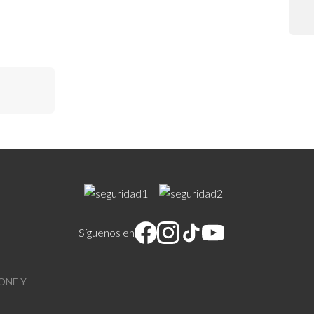
diseño
Síguenos en
ONE Y