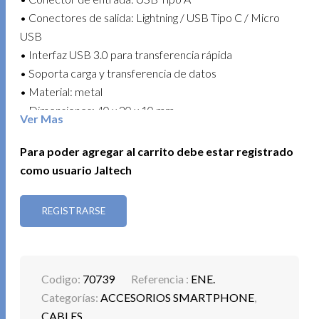
• Conectores de salida: Lightning / USB Tipo C / Micro
USB
• Interfaz USB 3.0 para transferencia rápida
• Soporta carga y transferencia de datos
• Material: metal
• Dimensiones: 40 x 20 x 10 mm
Ver Mas
• Funcionamiento plug and play
• Compatible con teléfonos inteligentes, computadoras
Para poder agregar al carrito debe estar registrado
portátiles, cámaras y tabletas
como usuario Jaltech
Una solución práctica y duradera para simplificar
REGISTRARSE
conexiones y mantener tus dispositivos siempre listos.
Codigo:
70739
Referencia :
ENE.
Categorías:
ACCESORIOS SMARTPHONE
,
CABLES