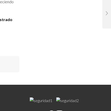
reciendo
istrado