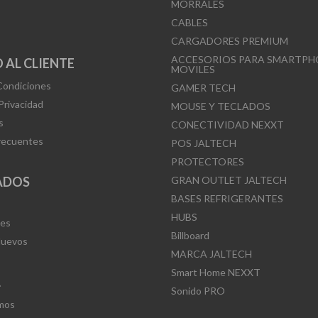
MORRALES
CABLES
CARGADORES PREMIUM
ACCESORIOS PARA SMARTPH
 AL CLIENTE
MOVILES
Condiciones
GAMER TECH
 Privacidad
MOUSE Y TECLADOS
s
CONECTIVIDAD NEXXT
recuentes
POS JALTECH
PROTECTORES
ADOS
GRAN OUTLET JALTECH
BASES REFRIGERANTES
HUBS
Mes
Billboard
Nuevos
MARCA JALTECH
Smart Home NEXXT
L
Sonido PRO
mos