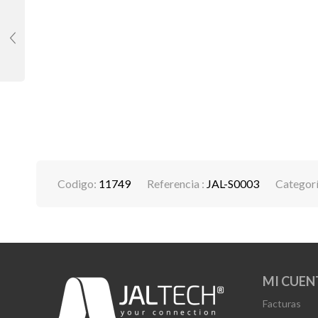
Codigo:
11749
Referencia :
JAL-S0003
Categorí
MI CUEN
Facturas