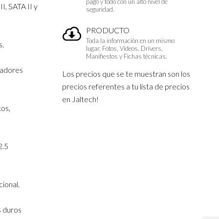
pago y todo con un alto nivel de
I, SATA II y
seguridad.
PRODUCTO
Toda la información en un mismo
s.
lugar, Fotos, Vídeos, Drivers,
Manifiestos y Fichas técnicas.
oladores
Los precios que se te muestran son los
precios referentes a tu lista de precios
en Jaltech!
tos,
2.5
ional.
s duros