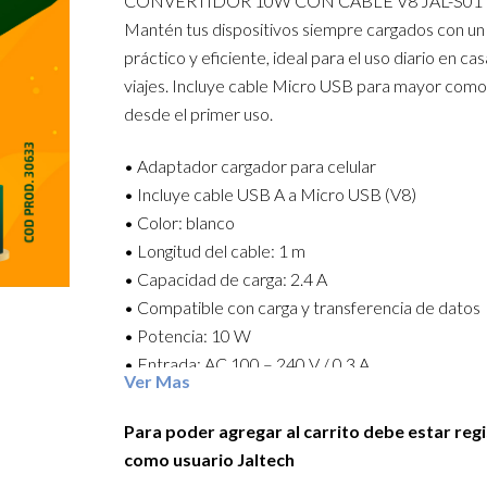
CONVERTIDOR 10W CON CABLE V8 JAL-S01
Mantén tus dispositivos siempre cargados con u
práctico y eficiente, ideal para el uso diario en cas
viajes. Incluye cable Micro USB para mayor com
desde el primer uso.
• Adaptador cargador para celular
• Incluye cable USB A a Micro USB (V8)
• Color: blanco
• Longitud del cable: 1 m
• Capacidad de carga: 2.4 A
• Compatible con carga y transferencia de datos
• Potencia: 10 W
• Entrada: AC 100 – 240 V / 0.3 A
Ver Mas
• Salida: DC 5 V / 2 A
• Puerto USB x1
Para poder agregar al carrito debe estar reg
• Material: PC + ABS resistente
como usuario Jaltech
• Compatible con celulares, auriculares, parlantes