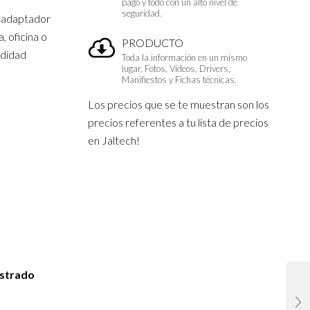
pago y todo con un alto nivel de
seguridad.
n adaptador
a, oficina o
PRODUCTO
odidad
Toda la información en un mismo
lugar, Fotos, Vídeos, Drivers,
Manifiestos y Fichas técnicas.
Los precios que se te muestran son los
precios referentes a tu lista de precios
en Jaltech!
istrado
 y