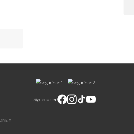
 práctico
Síguenos en
ONE Y