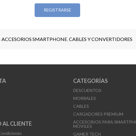
dispositivos de hasta 10 W
REGISTRARSE
Obtén una carga estable y segura con un cargador
para acompañarte todos los días.
:
ACCESORIOS SMARTPHONE
,
CABLES Y CONVERTIDORES
TA
CATEGORÍAS
DESCUENTOS
MORRALES
CABLES
CARGADORES PREMIUM
ACCESORIOS PARA SMARTPH
 AL CLIENTE
MOVILES
Condiciones
GAMER TECH