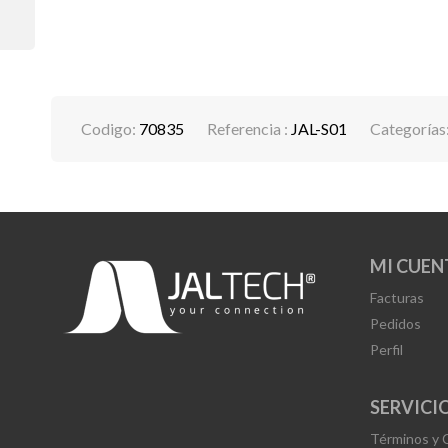
Codigo:
70835
Referencia :
JAL-S01
Categorías
MI CUEN
Facturas
Pedidos
Perfil
SERVICIO
Términos y 