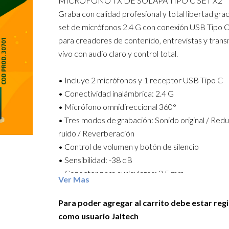
MICROFONO TX DE SOLAPA TIPO C SET X2
Graba con calidad profesional y total libertad grac
set de micrófonos 2.4 G con conexión USB Tipo C
para creadores de contenido, entrevistas y trans
vivo con audio claro y control total.
• Incluye 2 micrófonos y 1 receptor USB Tipo C
• Conectividad inalámbrica: 2.4 G
• Micrófono omnidireccional 360°
• Tres modos de grabación: Sonido original / Red
ruido / Reverberación
• Control de volumen y botón de silencio
• Sensibilidad: -38 dB
• Conector para auriculares: 3.5 mm
Ver Mas
• Voltaje de funcionamiento: Batería de litio 3.7 V
• Tiempo de carga: Aproximadamente 1.5 h
Para poder agregar al carrito debe estar reg
• Duración de la batería: Hasta 11 h
como usuario Jaltech
• Distancia de transmisión: 15–20 m