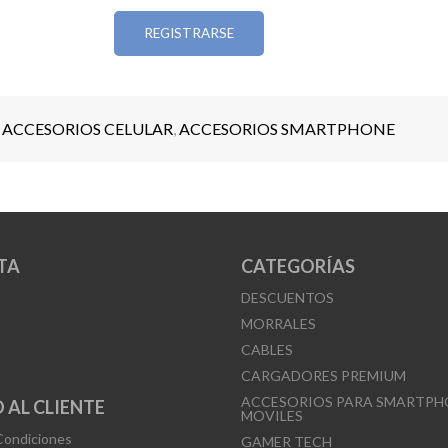
• Compatible con dispositivos móviles como sma
REGISTRARSE
tablets
• Plug and Play
Una solución versátil y portátil para capturar audio
:
ACCESORIOS CELULAR
,
ACCESORIOS SMARTPHONE
estable en cualquier entorno, sin cables y sin con
complejas.
TA
CATEGORÍAS
DESCUENTOS
MORRALES
CABLES
CARGADORES PREMIUM
ACCESORIOS PARA SMARTPH
 AL CLIENTE
MOVILES
Condiciones
GAMER TECH