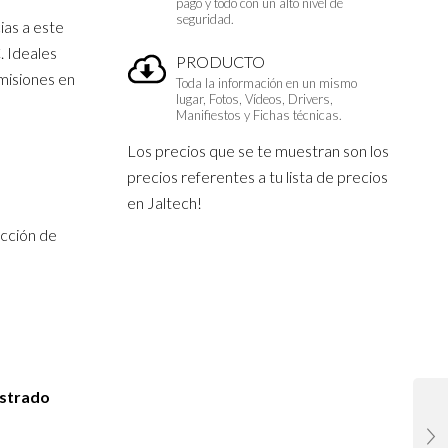
pago y todo con un alto nivel de
seguridad.
ias a este
. Ideales
PRODUCTO
misiones en
Toda la información en un mismo
lugar, Fotos, Vídeos, Drivers,
Manifiestos y Fichas técnicas.
Los precios que se te muestran son los
precios referentes a tu lista de precios
en Jaltech!
ucción de
istrado