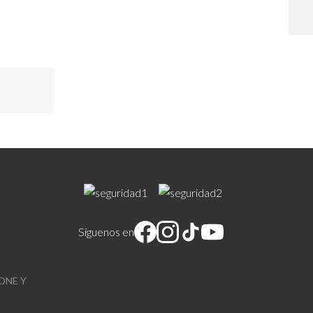
rtphones y
 nítido y
figuraciones
Síguenos en
ONE Y