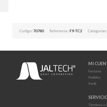
Codigo:
70780
Referencia :
F9-TC2
Categorías
MI CUEN
Facturas
Pedidos
Perfil
SERVICIO
Términos y 