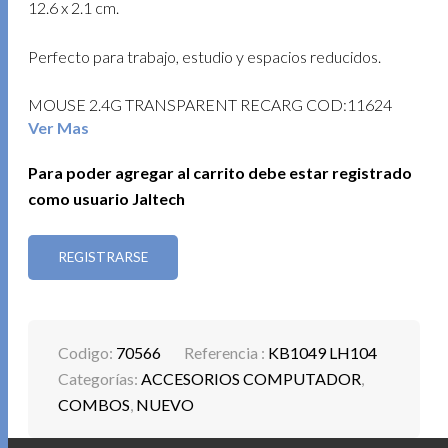
12.6 x 2.1 cm.
Perfecto para trabajo, estudio y espacios reducidos.
MOUSE 2.4G TRANSPARENT RECARG COD:11624
Ver Mas
– Mouse Transparente Inalámbrico – Diseño Moderno y
Para poder agregar al carrito debe estar registrado
Versátil
como usuario Jaltech
– Doble conexión: Bluetooth 5.3 + 2.4GHz con receptor
USB Tipo A.
– Controla 2 dispositivos con un solo mouse.
REGISTRARSE
– DPI ajustable (800/1200/1600/2400) para mayor
precisión.
– Iluminación RGB y diseño transparente.
Codigo:
70566
Referencia :
KB1049 LH104
– 5 botones + scroll para mejor funcionalidad.
Categorías:
ACCESORIOS COMPUTADOR
,
– Batería recargable con carga USB Tipo C.
COMBOS
,
NUEVO
Estilo y tecnología en un solo dispositivo.