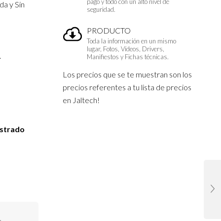
pago y todo con un alto nivel de
da y Sin
seguridad.
PRODUCTO
Toda la información en un mismo
lugar, Fotos, Vídeos, Drivers,
.
Manifiestos y Fichas técnicas.
Los precios que se te muestran son los
precios referentes a tu lista de precios
n
en Jaltech!
istrado
,