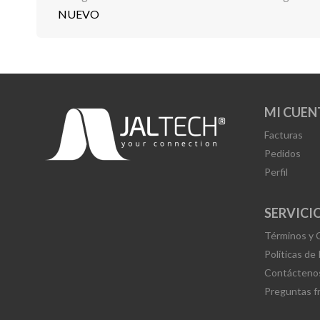
NUEVO
MI CUEN
Facturas
Pedidos
Perfil
SERVICIO
Términos y 
Políticas de
Contácteno
Preguntas f