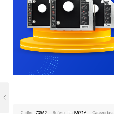
Codigo:
70562
Referencia :
B571A
Categorías: