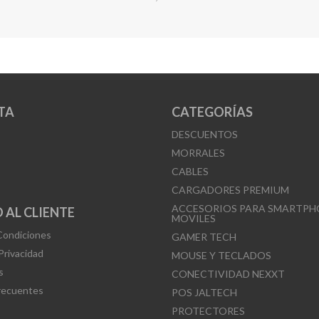
TA
CATEGORÍAS
DESCUENTOS
MORRALES
CABLES
CARGADORES PREMIUM
ACCESORIOS PARA SMARTPH
 AL CLIENTE
MOVILES
Condiciones
GAMER TECH
 Privacidad
MOUSE Y TECLADOS
s
CONECTIVIDAD NEXXT
recuentes
POS JALTECH
PROTECTORES