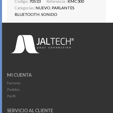
Codigo:
70533
Referencia :
KMC300
Categorías:
NUEVO
,
PARLANTES
BLUETOOTH
,
SONIDO
MI CUENTA
Facturas
Pedidos
Perfil
SERVICIO AL CLIENTE