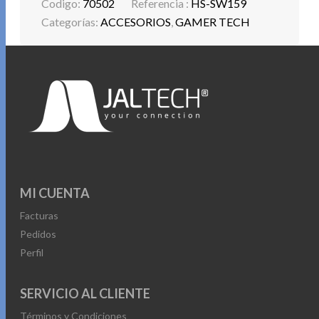
Codigo:
70502
Referencia :
HS-SW159
Categorías:
ACCESORIOS
,
GAMER TECH
MI CUENTA
Facturas
Pedidos
Perfil
SERVICIO AL CLIENTE
Términos y Condiciones