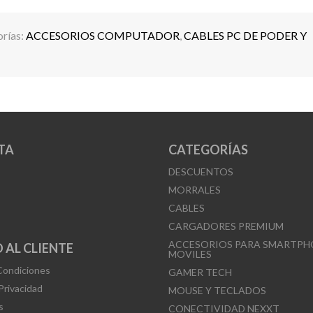
rías:
ACCESORIOS COMPUTADOR
,
CABLES PC DE PODER Y
TA
CATEGORÍAS
DESCUENTOS
MORRALES
CABLES
CARGADORES PREMIUM
ACCESORIOS PARA SMARTPH
 AL CLIENTE
MOVILES
Condiciones
GAMER TECH
 Privacidad
MOUSE Y TECLADOS
s
CONECTIVIDAD NEXXT