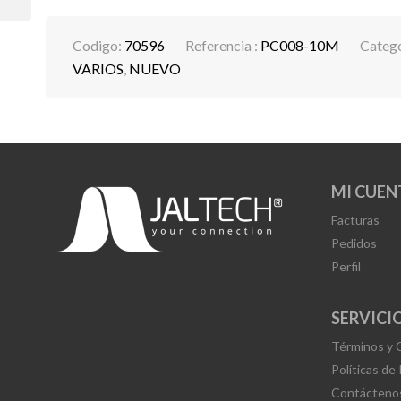
Codigo:
70596
Referencia :
PC008-10M
Catego
VARIOS
,
NUEVO
MI CUEN
Facturas
Pedidos
Perfil
SERVICIO
Términos y 
Políticas de
Contácteno