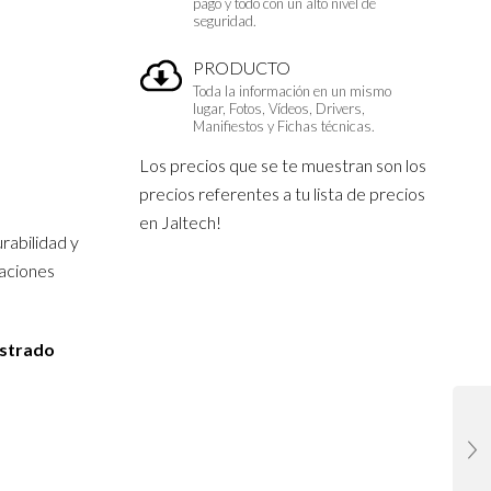
pago y todo con un alto nivel de
seguridad.
PRODUCTO
Toda la información en un mismo
lugar, Fotos, Vídeos, Drivers,
Manifiestos y Fichas técnicas.
Los precios que se te muestran son los
precios referentes a tu lista de precios
en Jaltech!
rabilidad y
caciones
istrado