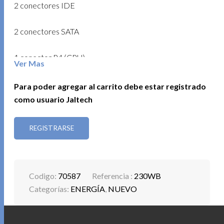
2 conectores IDE
2 conectores SATA
1 conector P4 (CPU)
Ver Mas
Cableado mejorado: Longitud de 50 cm para una
Para poder agregar al carrito debe estar registrado
instalación más cómoda.
como usuario Jaltech
Refrigeración: Disipador de calor con ventilador
REGISTRARSE
silencioso de 8 cm.
Energía:
Codigo:
70587
Referencia :
230WB
Interruptor 110V-220V de voltaje ajustable
Categorías:
ENERGÍA
,
NUEVO
Botón de encendido/apagado