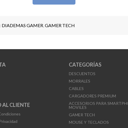
:
DIADEMAS GAMER
,
GAMER TECH
TA
CATEGORÍAS
DESCUENTOS
MORRALES
CABLES
CARGADORES PREMIUM
ACCESORIOS PARA SMARTPH
 AL CLIENTE
MOVILES
Condiciones
GAMER TECH
 Privacidad
MOUSE Y TECLADOS