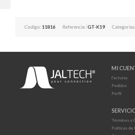
Codigo:
11816
Referencia :
GT-K19
Categorías
MI CUEN
Facturas
Pedidos
Perfil
SERVICIO
Términos y 
Políticas de