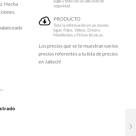
pago y todo con un alto nivel de
vo. Hecha
seguridad.
cciones.
PRODUCTO
Toda la información en un mismo
 balanceado
lugar, Fotos, Vídeos, Drivers,
Manifiestos y Fichas técnicas.
Los precios que se te muestran son los
precios referentes a tu lista de precios
en Jaltech!
 de
téntico
istrado
 total