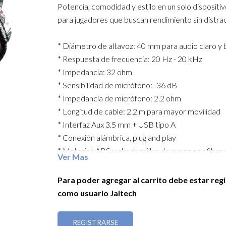
Potencia, comodidad y estilo en un solo dispositi
para jugadores que buscan rendimiento sin distra
* Diámetro de altavoz: 40 mm para audio claro y
* Respuesta de frecuencia: 20 Hz - 20 kHz
* Impedancia: 32 ohm
* Sensibilidad de micrófono: -36 dB
* Impedancia de micrófono: 2.2 ohm
* Longitud de cable: 2.2 m para mayor movilidad
* Interfaz Aux 3.5 mm + USB tipo A
* Conexión alámbrica, plug and play
* Material: ABS y almohadillas de cuero con fibra
Ver Mas
conducción térmica
* Acabado camuflado ideal para un look gamer au
Para poder agregar al carrito debe estar reg
como usuario Jaltech
Disfruta tus juegos favoritos con sonido potente y
confort.
REGISTRARSE