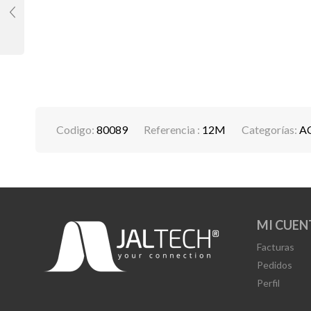
Codigo:
80089
Referencia :
12M
Categorías:
A
MI CUEN
Facturas
Pedidos
Perfil