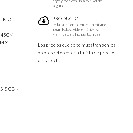
pago y todo con un alto nivel de
seguridad.
PRODUCTO
STICO)
Toda la información en un mismo
lugar, Fotos, Vídeos, Drivers,
: 45CM
Manifiestos y Fichas técnicas.
M X
Los precios que se te muestran son los
precios referentes a tu lista de precios
en Jaltech!
SIS CON