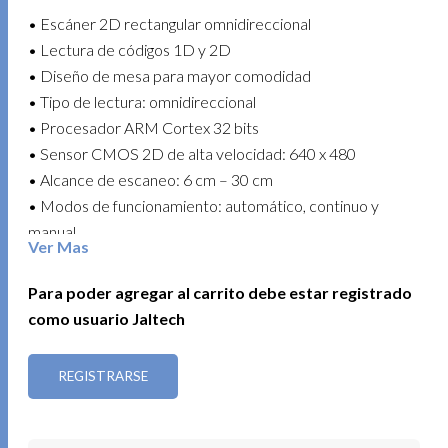
• Escáner 2D rectangular omnidireccional
• Lectura de códigos 1D y 2D
• Diseño de mesa para mayor comodidad
• Tipo de lectura: omnidireccional
• Procesador ARM Cortex 32 bits
• Sensor CMOS 2D de alta velocidad: 640 x 480
• Alcance de escaneo: 6 cm – 30 cm
• Modos de funcionamiento: automático, continuo y
manual
Ver Mas
• Botón obturador integrado
• Conectividad alámbrica: USB / USB-COM / RS232
Para poder agregar al carrito debe estar registrado
• Incluye cable RJ45 a USB Tipo A con filtro de ferrita
como usuario Jaltech
• Longitud del cable: 1.8 m
• Alimentación: 5 V / 1 A
REGISTRARSE
• Corriente de funcionamiento: 335 mA
• Plug and play, fácil instalación
• Compatible con códigos 1D: EAN-8, EAN-13, Codabar,