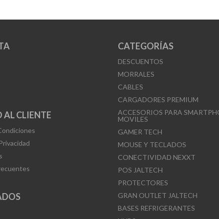
TA
CATEGORÍAS
DESCUENTOS
MORRALES
CABLES
CARGADORES PREMIUM
ACCESORIOS PARA SMARTPH
 AL CLIENTE
MOVILES
Condiciones
GAMER TECH
 Privacidad
MOUSE Y TECLADOS
s
CONECTIVIDAD NEXXT
recuentes
POS JALTECH
PROTECTORES
ADOS
GRAN OUTLET JALTECH
BASES REFRIGERANTES