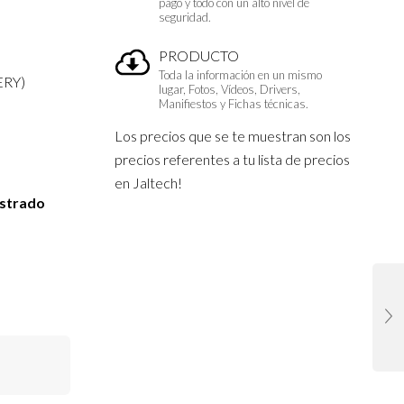
pago y todo con un alto nivel de
seguridad.
PRODUCTO
Toda la información en un mismo
ERY)
lugar, Fotos, Vídeos, Drivers,
Manifiestos y Fichas técnicas.
Los precios que se te muestran son los
precios referentes a tu lista de precios
en Jaltech!
istrado