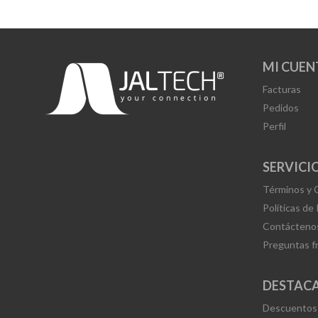
MI CUEN
Facturas
Pedidos
Perfil
SERVICIO
Términos y 
Políticas de
Contácteno
Preguntas f
DESTAC
Descuentos