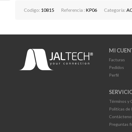
Codigo:
10815
Referencia :
KP06
Categoría:
A
MI CUEN
Facturas
Pedidos
Perfil
SERVICIO
Términos y 
Políticas de
Contácteno
Preguntas f