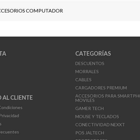
CCESORIOS COMPUTADOR
TA
CATEGORÍAS
DESCUENTOS
MORRALES
CABLES
CARGADORES PREMIUM
ACCESORIOS PARA SMARTPH
 AL CLIENTE
MOVILES
Condiciones
GAMER TECH
 Privacidad
MOUSE Y TECLADOS
s
CONECTIVIDAD NEXXT
recuentes
POS JALTECH