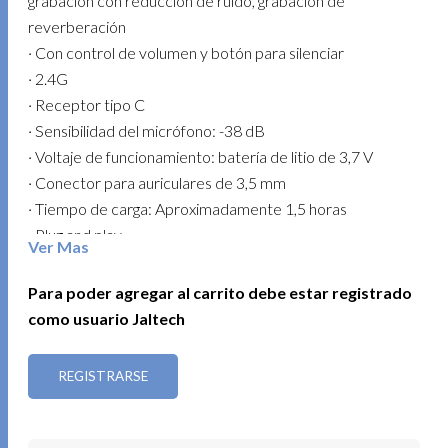
grabación con reducción de ruido, grabación de
reverberación
· Con control de volumen y botón para silenciar
· 2.4G
· Receptor tipo C
· Sensibilidad del micrófono: -38 dB
· Voltaje de funcionamiento: batería de litio de 3,7 V
· Conector para auriculares de 3,5 mm
· Tiempo de carga: Aproximadamente 1,5 horas
· Plug and play
Ver Mas
· Duración de la batería: Hasta 11 horas
· Distancia de transmisión: Aproximadamente 15-20 m
Para poder agregar al carrito debe estar registrado
· Compatible con dispositivos móviles: Smartphones,
como usuario Jaltech
Tablets…
REGISTRARSE