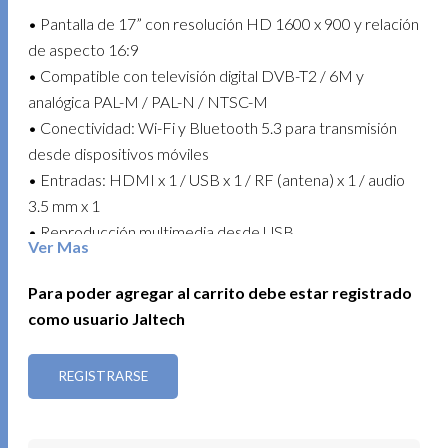
• Pantalla de 17” con resolución HD 1600 x 900 y relación
de aspecto 16:9
• Compatible con televisión digital DVB-T2 / 6M y
analógica PAL-M / PAL-N / NTSC-M
• Conectividad: Wi-Fi y Bluetooth 5.3 para transmisión
desde dispositivos móviles
• Entradas: HDMI x 1 / USB x 1 / RF (antena) x 1 / audio
3.5 mm x 1
• Reproducción multimedia desde USB
Ver Mas
• Uso como monitor para computadores, consolas de
videojuegos y TV Box
Para poder agregar al carrito debe estar registrado
• Búsqueda automática de canales
como usuario Jaltech
• Altavoces integrados: 2 x 3 W
• Batería recargable de 5000 mAh / energía 37 Wh /
REGISTRARSE
duración = 2.5 horas
• Alimentación: 12 V DC (vehicular) / adaptador 100–240
V AC a 12 V 2 A