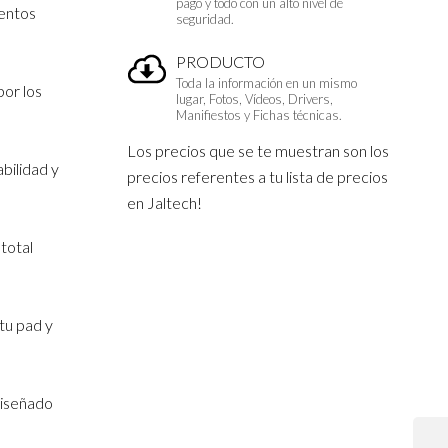
pago y todo con un alto nivel de
ientos
seguridad.
PRODUCTO
Toda la información en un mismo
por los
lugar, Fotos, Vídeos, Drivers,
Manifiestos y Fichas técnicas.
Los precios que se te muestran son los
bilidad y
precios referentes a tu lista de precios
en Jaltech!
 total
 tu pad y
diseñado