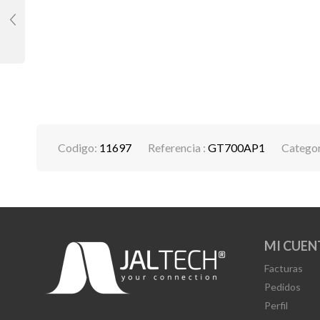
Codigo:
11697
Referencia :
GT700AP1
Categor
MI CUEN
Facturas
Pedidos
Perfil