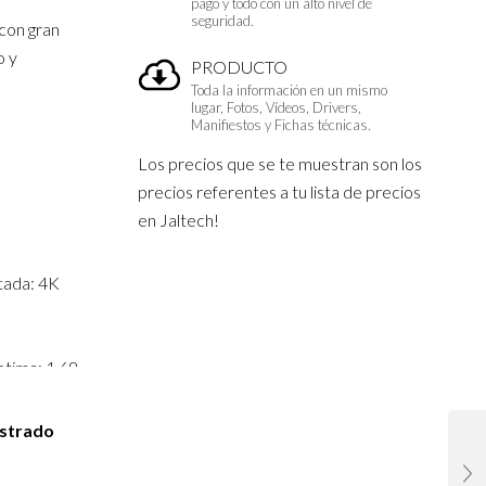
pago y todo con un alto nivel de
seguridad.
 con gran
o y
PRODUCTO
Toda la información en un mismo
lugar, Fotos, Vídeos, Drivers,
Manifiestos y Fichas técnicas.
Los precios que se te muestran son los
precios referentes a tu lista de precios
en Jaltech!
tada: 4K
ptima: 1.68
istrado
: 60W