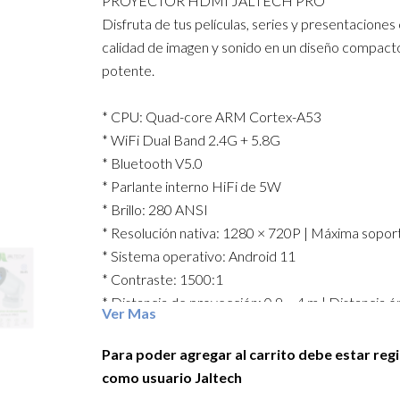
PROYECTOR HDMI JALTECH PRO
Disfruta de tus películas, series y presentaciones
calidad de imagen y sonido en un diseño compact
potente.
* CPU: Quad-core ARM Cortex-A53
* WiFi Dual Band 2.4G + 5.8G
* Bluetooth V5.0
* Parlante interno HiFi de 5W
* Brillo: 280 ANSI
* Resolución nativa: 1280 × 720P | Máxima sopor
* Sistema operativo: Android 11
* Contraste: 1500:1
* Distancia de proyección: 0.9 – 4 m | Distancia ó
Ver Mas
m
* Relación de aspecto: 16:9 y 4:3
Para poder agregar al carrito debe estar reg
* Corrección trapezoidal automática y manual
como usuario Jaltech
* Vida útil de la lámpara: 50,000 horas | Potencia