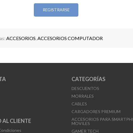
* Puertos: USB x1 / HDMI x1 / Audio x1
REGISTRARSE
* RAM: 1GB | ROM: 8GB
* Longitud de cable: 1.2 m
* Dimensiones: 143 × 132 × 100 × 25.9 mm
as:
ACCESORIOS
,
ACCESORIOS COMPUTADOR
Ideal para transformar cualquier espacio en tu pr
casa.
TA
CATEGORÍAS
DESCUENTOS
MORRALES
CABLES
CARGADORES PREMIUM
ACCESORIOS PARA SMARTPH
 AL CLIENTE
MOVILES
Condiciones
GAMER TECH