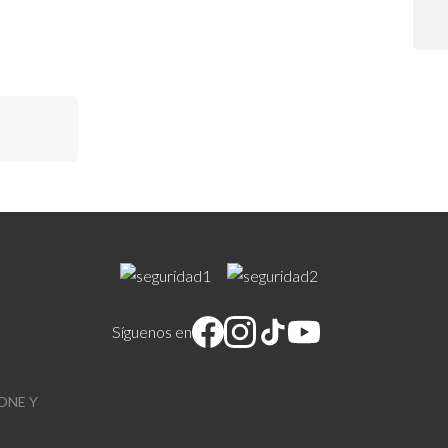
opio cine en
Síguenos en
ONE Y