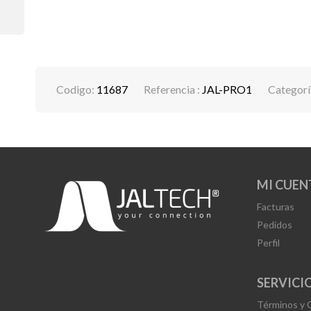
Codigo:
11687
Referencia :
JAL-PRO1
Categorí
MI CUEN
Facturas
Pedidos
Perfil
SERVICIO
Términos y 