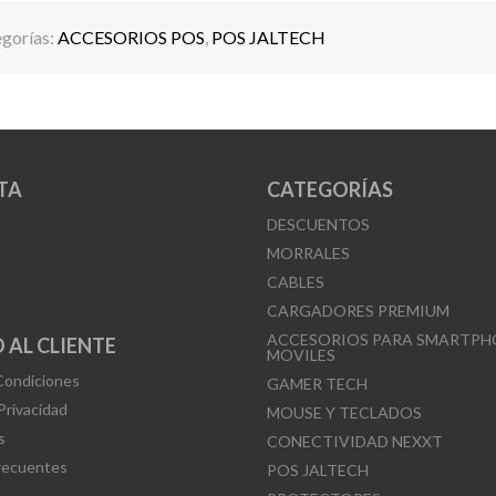
gorías:
ACCESORIOS POS
,
POS JALTECH
TA
CATEGORÍAS
DESCUENTOS
MORRALES
CABLES
CARGADORES PREMIUM
ACCESORIOS PARA SMARTPH
 AL CLIENTE
MOVILES
Condiciones
GAMER TECH
 Privacidad
MOUSE Y TECLADOS
s
CONECTIVIDAD NEXXT
recuentes
POS JALTECH