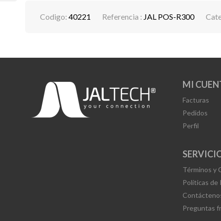
Codigo:
40221
Referencia :
JAL POS-R300
Cate
MI CUEN
Facturas
Pedidos
Perfil
SERVICIO
Términos y 
Políticas de
Contácteno
Preguntas f