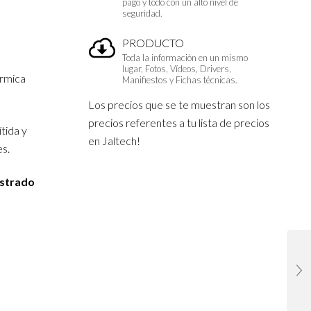
pago y todo con un alto nivel de
seguridad.
PRODUCTO
Toda la información en un mismo
lugar, Fotos, Vídeos, Drivers,
érmica
Manifiestos y Fichas técnicas.
Los precios que se te muestran son los
precios referentes a tu lista de precios
tida y
en Jaltech!
es.
istrado