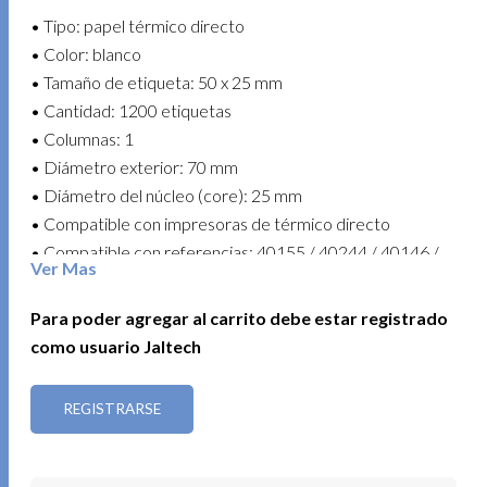
• Tipo: papel térmico directo
• Color: blanco
• Tamaño de etiqueta: 50 x 25 mm
• Cantidad: 1200 etiquetas
• Columnas: 1
• Diámetro exterior: 70 mm
• Diámetro del núcleo (core): 25 mm
• Compatible con impresoras de térmico directo
• Compatible con referencias: 40155 / 40244 / 40146 /
Ver Mas
40229 / 40239 / 80282
• Uso común: impresión de códigos de barras, stickers y
Para poder agregar al carrito debe estar registrado
marcación de productos
como usuario Jaltech
• Presentación: paquete x 5 unidades
REGISTRARSE
Agiliza tu etiquetado con mayor espacio de impresión y
resultados claros y profesionales.