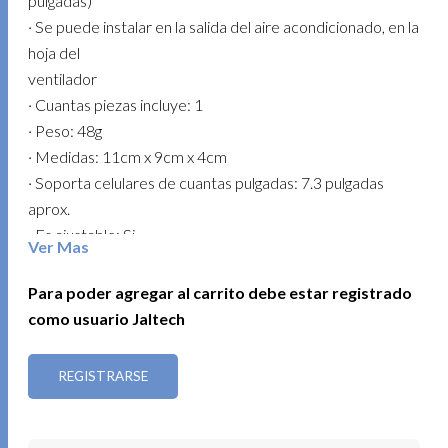
pulgadas)
· Se puede instalar en la salida del aire acondicionado, en la
hoja del
ventilador
· Cuantas piezas incluye: 1
· Peso: 48g
· Medidas: 11cm x 9cm x 4cm
· Soporta celulares de cuantas pulgadas: 7.3 pulgadas
aprox.
· Es ajustable: Si
Ver Mas
· Tamaño miniatura
· Diseño de abrazadera único
Para poder agregar al carrito debe estar registrado
· Operación manual abierta
como usuario Jaltech
· Peso: 48g
· Medidas: 11cm x 9cm x 4cm
REGISTRARSE
· Dispositivos compatibles:
· iPhone 14/ 14 Plus / 14 Pro/ 14 Pro Max/ 13/ 13 Mini/13
Pro/ 13 Pro