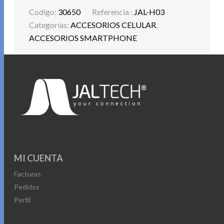
Max/ 12/ 12 Mini/ 12 Pro/ 12 Pro Max/SE/ 11/ 11 Pro/
Codigo:
30650
Referencia :
JAL-H03
11 Pro Max/ Xs/ Xs
Categorías:
ACCESORIOS CELULAR
,
Max/ Xr/ XSamsung Galaxy S22/ S22+/ S22 Ultra/ S21
ACCESORIOS SMARTPHONE
FE/S21 5G/ S21+
5G/ S21 Ultra 5G/ S20 FE/ S20/ S20+/S20 Ultra 5G/
Note20/ Note10/
Note10+/ S10/ S10+
· Otros modelos de : Google/ LG/ Motorola/
OnePlus/SONY/ HTC and
more, All Phones with Thick Cases, iPhone 15 Pro Max /
iPhone 15 Pro
MI CUENTA
Facturas
Pedidos
Perfil