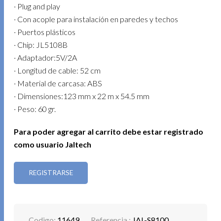
· Plug and play
· Con acople para instalación en paredes y techos
· Puertos plásticos
· Chip: JL5108B
· Adaptador:5V/2A
· Longitud de cable: 52 cm
· Material de carcasa: ABS
· Dimensiones:123 mm x 22 m x 54.5 mm
· Peso: 60 gr.
Para poder agregar al carrito debe estar registrado
como usuario Jaltech
REGISTRARSE
Codigo:
11649
Referencia :
JAL-S8100