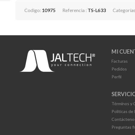
Codigo:
10975
Referencia :
TS-L633
Categoría
MI CUEN
Facturas
Pedidos
Perfil
SERVICIO
Términos y 
Políticas de
Contácteno
Preguntas f