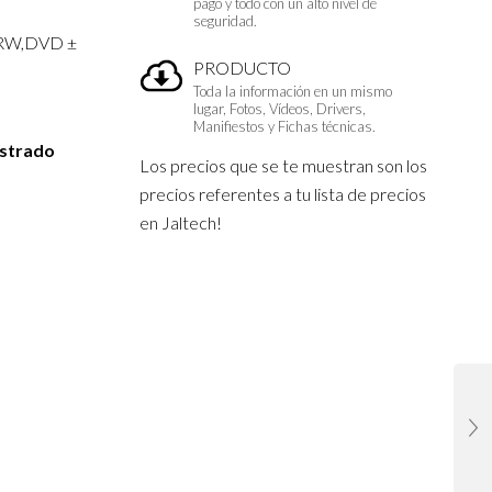
pago y todo con un alto nivel de
seguridad.
RW,DVD ±
PRODUCTO
Toda la información en un mismo
lugar, Fotos, Vídeos, Drivers,
Manifiestos y Fichas técnicas.
istrado
Los precios que se te muestran son los
precios referentes a tu lista de precios
en Jaltech!