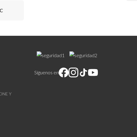
PC
Síguenos en
ONE Y