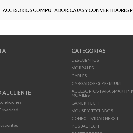
s:
ACCESORIOS COMPUTADOR
,
CAJAS Y CONVERTIDORES 
TA
CATEGORÍAS
DESCUENTOS
MORRALES
CABLES
CARGADORES PREMIUM
ACCESORIOS PARA SMARTPH
 AL CLIENTE
MOVILES
Condiciones
GAMER TECH
 Privacidad
MOUSE Y TECLADOS
s
CONECTIVIDAD NEXXT
recuentes
POS JALTECH