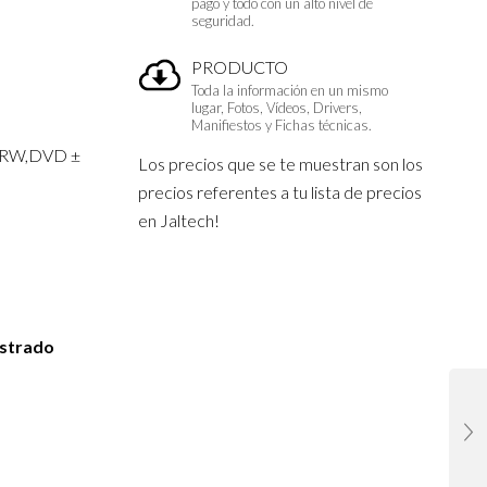
pago y todo con un alto nivel de
seguridad.
PRODUCTO
Toda la información en un mismo
lugar, Fotos, Vídeos, Drivers,
Manifiestos y Fichas técnicas.
RW,DVD ±
Los precios que se te muestran son los
precios referentes a tu lista de precios
en Jaltech!
istrado