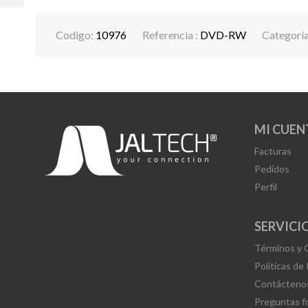
Codigo:
10976
Referencia :
DVD-RW
Categorí
MI CUEN
Facturas
Pedidos
Perfil
SERVICIO
Términos y 
Políticas de
Contácteno
Preguntas f