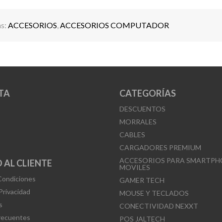
as:
ACCESORIOS
,
ACCESORIOS COMPUTADOR
TA
CATEGORÍAS
DESCUENTOS
MORRALES
CABLES
CARGADORES PREMIUM
ACCESORIOS PARA SMARTPH
 AL CLIENTE
MOVILES
Condiciones
GAMER TECH
 Privacidad
MOUSE Y TECLADOS
s
CONECTIVIDAD NEXXT
recuentes
POS JALTECH