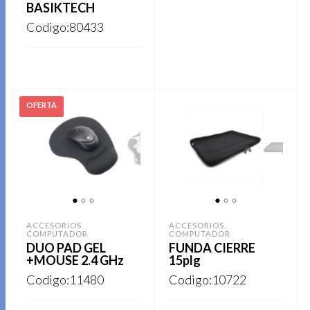
la
BASIKTECH
de
página
Codigo:80433
Este
producto
REGISTRARSE
de
producto
producto
tiene
Este
REGISTRARSE
múltiples
producto
variantes.
tiene
Las
múltiples
opciones
variantes.
se
Las
pueden
opciones
elegir
1
2
3
1
2
3
se
en
ACCESORIOS
ACCESORIOS
COMPUTADOR
COMPUTADOR
pueden
la
DUO PAD GEL
FUNDA CIERRE
elegir
+MOUSE 2.4 GHz
15plg
página
en
Codigo:11480
Codigo:10722
de
la
producto