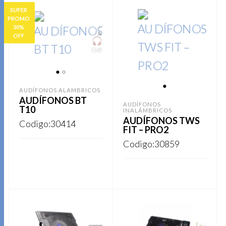
SUPER
PROMO
30%
OFF
1
2
AUDÍFONOS ALAMBRICOS
1
AUDÍFONOS BT
AUDÍFONOS
T10
INALÁMBRICOS
AUDÍFONOS TWS
Codigo:30414
FIT – PRO2
Codigo:30859
Este
REGISTRARSE
producto
Este
REGISTRARSE
tiene
producto
múltiples
tiene
variantes.