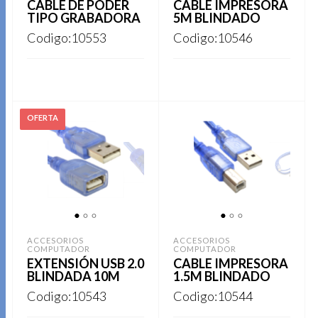
CABLE DE PODER
CABLE IMPRESORA
en
TIPO GRABADORA
5M BLINDADO
la
Codigo:10553
Codigo:10546
página
de
producto
REGISTRARSE
REGISTRARSE
1
2
3
1
2
3
ACCESORIOS
ACCESORIOS
COMPUTADOR
COMPUTADOR
EXTENSIÓN USB 2.0
CABLE IMPRESORA
BLINDADA 10M
1.5M BLINDADO
Codigo:10543
Codigo:10544