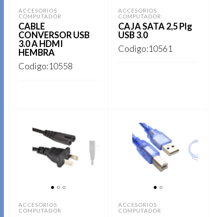
ACCESORIOS
ACCESORIOS
COMPUTADOR
COMPUTADOR
CABLE
CAJA SATA 2,5 Plg
CONVERSOR USB
USB 3.0
3.0 A HDMI
Codigo:10561
HEMBRA
Codigo:10558
Este
REGISTRARSE
producto
REGISTRARSE
tiene
múltiples
variantes.
Las
opciones
se
1
2
3
1
2
pueden
ACCESORIOS
ACCESORIOS
elegir
COMPUTADOR
COMPUTADOR