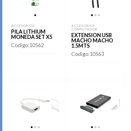
1
1
2
3
ACCESORIOS
ACCESORIOS
COMPUTADOR
PILA LITHIUM
EXTENSION USB
MONEDA SET X5
MACHO MACHO
Codigo:10562
1.5MTS
Codigo:10563
REGISTRARSE
REGISTRARSE
1
2
3
1
2
3