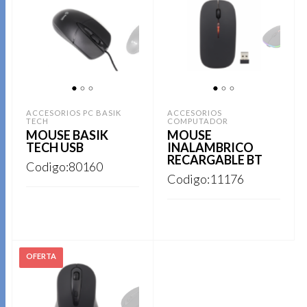
1
2
3
1
2
3
ACCESORIOS PC BASIK
ACCESORIOS
TECH
COMPUTADOR
MOUSE BASIK
MOUSE
TECH USB
INALAMBRICO
RECARGABLE BT
Codigo:80160
Codigo:11176
REGISTRARSE
REGISTRARSE