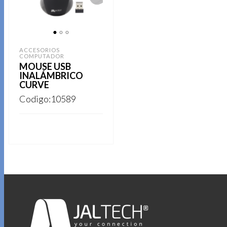
1
2
3
ACCESORIOS
COMPUTADOR
MOUSE USB
INALÁMBRICO
CURVE
Codigo:10589
Este
REGISTRARSE
producto
tiene
múltiples
variantes.
Las
opciones