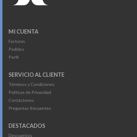
se
pueden
elegir
MI CUENTA
en
Facturas
la
Pedidos
página
Perfil
de
producto
SERVICIO AL CLIENTE
Términos y Condiciones
Políticas de Privacidad
Contáctenos
Preguntas frecuentes
DESTACADOS
Descuentos