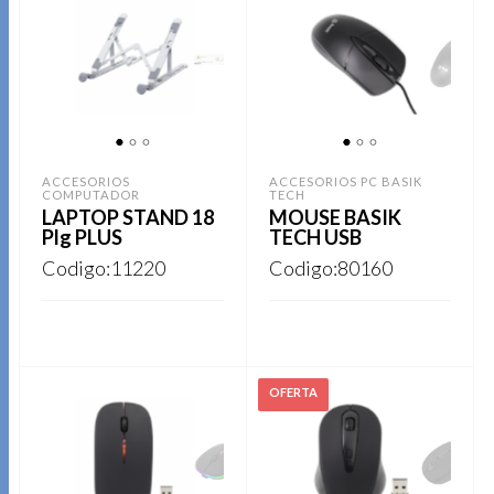
1
2
3
1
2
3
ACCESORIOS
ACCESORIOS PC BASIK
COMPUTADOR
TECH
LAPTOP STAND 18
MOUSE BASIK
Plg PLUS
TECH USB
Codigo:11220
Codigo:80160
REGISTRARSE
REGISTRARSE