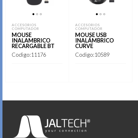
1
2
3
1
2
3
ACCESORIOS
ACCESORIOS
COMPUTADOR
COMPUTADOR
MOUSE
MOUSE USB
INALAMBRICO
INALÁMBRICO
RECARGABLE BT
CURVE
Codigo:11176
Codigo:10589
Este
REGISTRARSE
REGISTRARSE
producto
tiene
múltiples
variantes.
Las
opciones