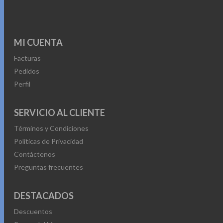
se
pueden
elegir
MI CUENTA
en
Facturas
la
Pedidos
página
Perfil
de
producto
SERVICIO AL CLIENTE
Términos y Condiciones
Políticas de Privacidad
Contáctenos
Preguntas frecuentes
DESTACADOS
Descuentos