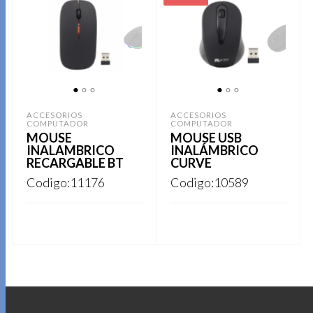
1
2
3
1
2
3
ACCESORIOS
ACCESORIOS
COMPUTADOR
COMPUTADOR
MOUSE
MOUSE USB
INALAMBRICO
INALÁMBRICO
RECARGABLE BT
CURVE
Codigo:11176
Codigo:10589
Este
REGISTRARSE
REGISTRARSE
producto
tiene
múltiples