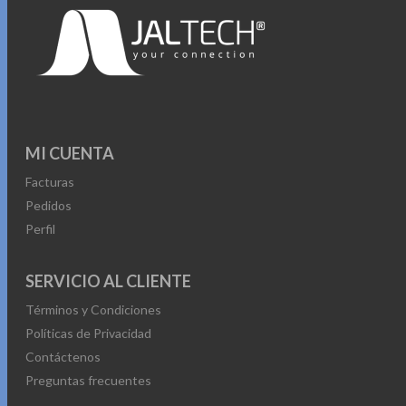
variantes.
Las
opciones
se
pueden
elegir
MI CUENTA
en
Facturas
la
Pedidos
página
Perfil
de
producto
SERVICIO AL CLIENTE
Términos y Condiciones
Políticas de Privacidad
Contáctenos
Preguntas frecuentes