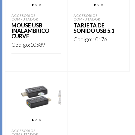
1
2
3
1
2
3
ACCESORIOS
ACCESORIOS
COMPUTADOR
COMPUTADOR
MOUSE USB
TARJETA DE
INALÁMBRICO
SONIDO USB 5.1
CURVE
Codigo:10176
Codigo:10589
REGISTRARSE
Este
REGISTRARSE
producto
tiene
múltiples
variantes.
Las
opciones
1
2
3
se
ACCESORIOS
COMPUTADOR