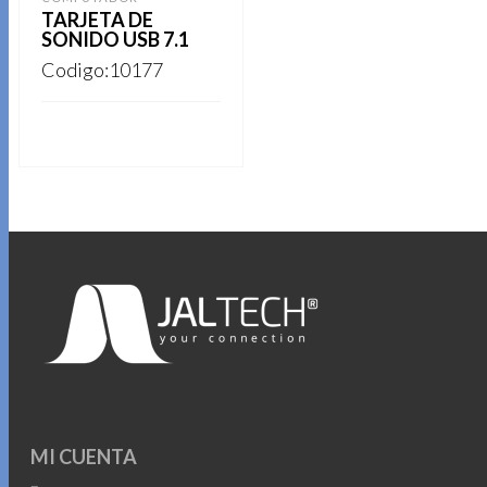
pueden
TARJETA DE
elegir
SONIDO USB 7.1
en
Codigo:10177
la
página
de
REGISTRARSE
producto
MI CUENTA