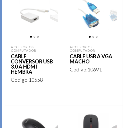
1
2
3
1
2
3
ACCESORIOS
ACCESORIOS
COMPUTADOR
COMPUTADOR
CABLE
CABLE USB A VGA
CONVERSOR USB
MACHO
3.0 A HDMI
Codigo:10691
HEMBRA
Codigo:10558
REGISTRARSE
REGISTRARSE