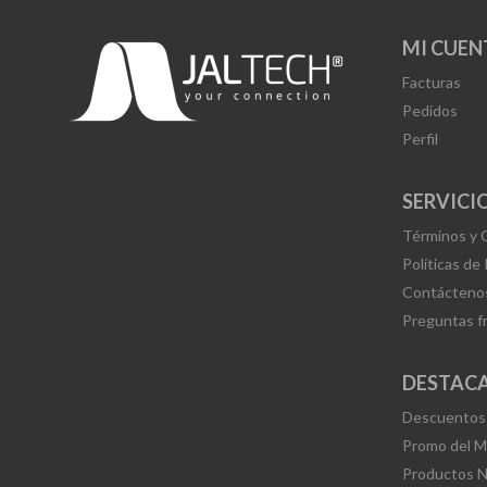
MI CUEN
Facturas
Pedidos
Perfil
SERVICIO
Términos y 
Políticas de
Contácteno
Preguntas f
DESTAC
Descuentos
Promo del 
Productos 