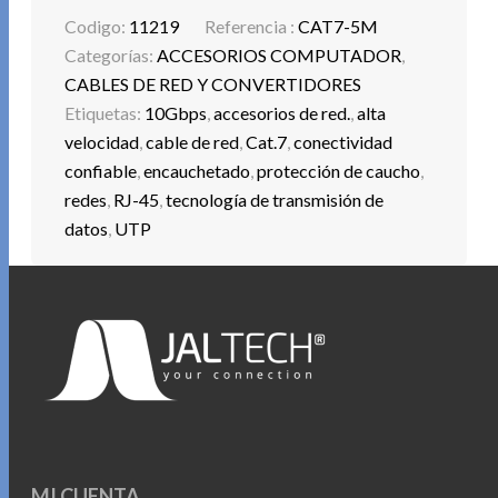
Codigo:
11219
Referencia :
CAT7-5M
Categorías:
ACCESORIOS COMPUTADOR
,
CABLES DE RED Y CONVERTIDORES
Etiquetas:
10Gbps
,
accesorios de red.
,
alta
velocidad
,
cable de red
,
Cat.7
,
conectividad
confiable
,
encauchetado
,
protección de caucho
,
redes
,
RJ-45
,
tecnología de transmisión de
datos
,
UTP
MI CUENTA