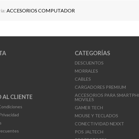
ía:
ACCESORIOS COMPUTADOR
TA
CATEGORÍAS
DESCUENTOS
MORRALES
CABLES
CARGADORES PREMIUM
ACCESORIOS PARA SMARTPH
 AL CLIENTE
MOVILES
Condiciones
GAMER TECH
 Privacidad
MOUSE Y TECLADOS
s
CONECTIVIDAD NEXXT
recuentes
POS JALTECH