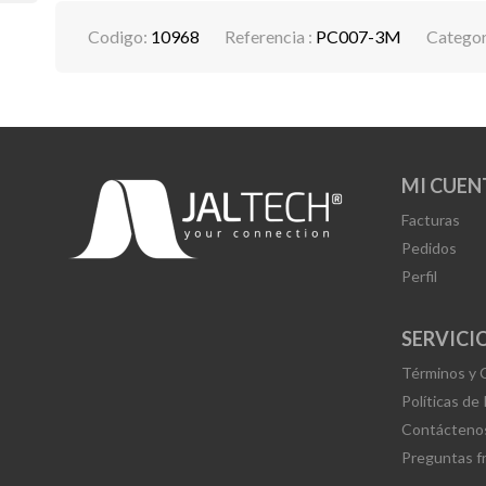
Codigo:
10968
Referencia :
PC007-3M
Categor
MI CUEN
Facturas
Pedidos
Perfil
SERVICIO
Términos y 
Políticas de
Contácteno
Preguntas f