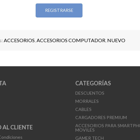
• Color: 16,7k
REGISTRARSE
• Potencia:10 W
• Dimensiones: 110 x 50 x 60 mm
• Color: negro
s:
ACCESORIOS
,
ACCESORIOS COMPUTADOR
,
NUEVO
Un equipo práctico, confiable y perfecto para el us
TA
CATEGORÍAS
DESCUENTOS
MORRALES
CABLES
CARGADORES PREMIUM
ACCESORIOS PARA SMARTPH
 AL CLIENTE
MOVILES
Condiciones
GAMER TECH