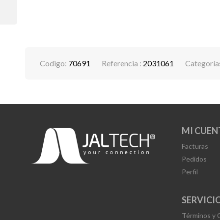
Codigo:
70691
Referencia :
2031061
Categoría
MI CUEN
Facturas
Pedidos
Perfil
SERVICIO
Términos y 