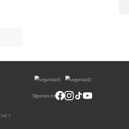
o diario.
Síguenos en
ONE Y