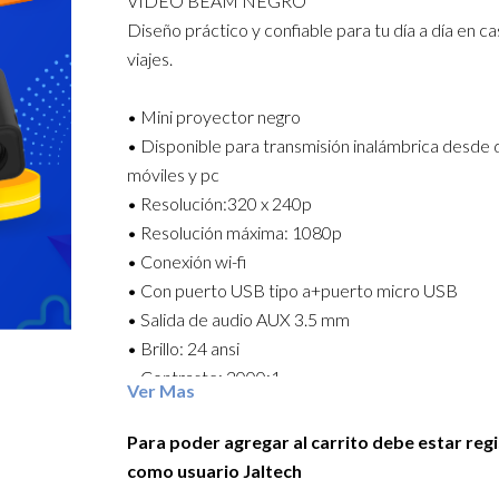
VIDEO BEAM NEGRO
Diseño práctico y confiable para tu día a día en cas
viajes.
• Mini proyector negro
• Disponible para transmisión inalámbrica desde 
móviles y pc
• Resolución:320 x 240p
• Resolución máxima: 1080p
• Conexión wi-fi
• Con puerto USB tipo a+puerto micro USB
• Salida de audio AUX 3.5 mm
• Brillo: 24 ansi
• Contraste: 3000:1
Ver Mas
• Tamaño de proyección: 16-100 (pulgadas)
• Distancia de proyección:0.5-3 m
Para poder agregar al carrito debe estar reg
• Zoom: 16:9/4:3
como usuario Jaltech
• Alimentación: 12 V/2 A