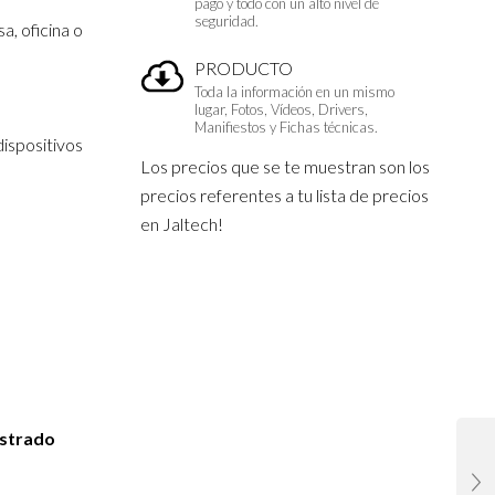
pago y todo con un alto nivel de
seguridad.
a, oficina o
PRODUCTO
Toda la información en un mismo
lugar, Fotos, Vídeos, Drivers,
Manifiestos y Fichas técnicas.
dispositivos
Los precios que se te muestran son los
precios referentes a tu lista de precios
en Jaltech!
istrado