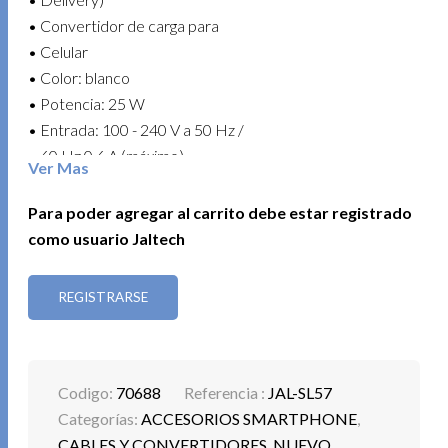
• Convertidor de carga para
• Celular
• Color: blanco
• Potencia: 25 W
• Entrada: 100 - 240 V a 50 Hz /
• 60 Hz 0.6 A (máximo)
Ver Mas
• Salida única tipo c: puerto
• PD25 W max: DC 5 V 3 A / 9 V
Para poder agregar al carrito debe estar registrado
• 2.77 A /12 V 2.10 A
como usuario Jaltech
• Pps: 3.3 V - 5.9 V / 3.0 A, 3.3 V -
• 11.0 V / 2.75 A
REGISTRARSE
• Compatible con: celulares,
• Tablets, laptops, auriculares,
• Power banks
Codigo:
70688
Referencia :
JAL-SL57
Un equipo práctico, confiable y perfecto para el uso
Categorías:
ACCESORIOS SMARTPHONE
,
diario.
CABLES Y CONVERTIDORES
,
NUEVO