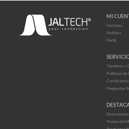
MI CUEN
Facturas
Pedidos
Perfil
SERVICIO
Términos y 
Políticas de
Contácteno
Preguntas f
DESTAC
Descuentos
Promo del 
Productos 