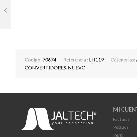
Codigo:
70674
Referencia :
LH119
Categorías:
CONVERTIDORES
,
NUEVO
MI CUEN
Facturas
Pedidos
Perfil