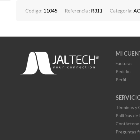
Codigo:
11045
Referencia :
R311
Categoría:
AC
MI CUEN
Facturas
Pedidos
Perfil
SERVICIO
Términos y 
Políticas de
Contácteno
Preguntas f