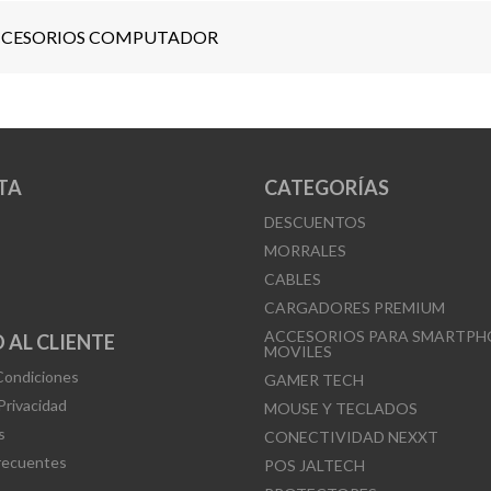
CESORIOS COMPUTADOR
TA
CATEGORÍAS
DESCUENTOS
MORRALES
CABLES
CARGADORES PREMIUM
ACCESORIOS PARA SMARTPH
 AL CLIENTE
MOVILES
Condiciones
GAMER TECH
 Privacidad
MOUSE Y TECLADOS
s
CONECTIVIDAD NEXXT
recuentes
POS JALTECH