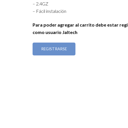
– 2.4GZ
– Fácil instalación
Para poder agregar al carrito debe estar reg
como usuario Jaltech
REGISTRARSE