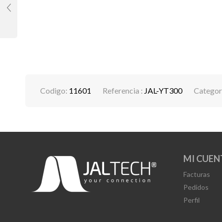
Codigo:
11601
Referencia :
JAL-YT300
Categor
MI CUEN
Facturas
Pedidos
Perfil