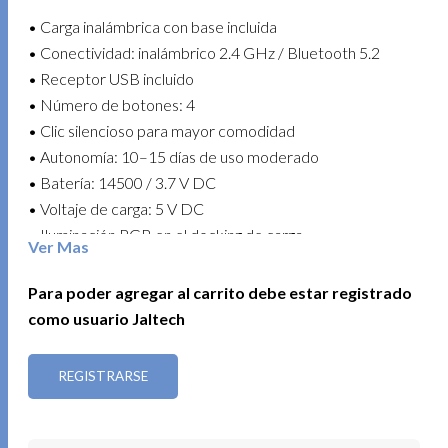
• Carga inalámbrica con base incluida
• Conectividad: inalámbrico 2.4 GHz / Bluetooth 5.2
• Receptor USB incluido
• Número de botones: 4
• Clic silencioso para mayor comodidad
• Autonomía: 10–15 días de uso moderado
• Batería: 14500 / 3.7 V DC
• Voltaje de carga: 5 V DC
• Iluminación RGB en el docking de carga
Ver Mas
• Funcionamiento plug and play
• Compatible con Windows / Mac OS / Android / Linux /
Para poder agregar al carrito debe estar registrado
iOS
como usuario Jaltech
• Color: Negro
REGISTRARSE
Ideal para quienes buscan comodidad, silencio y
autonomía en un diseño moderno y funcional.