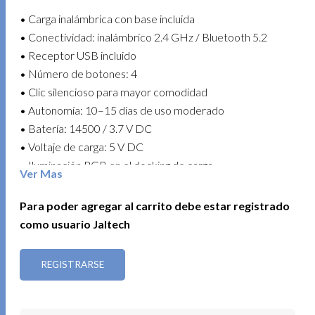
• Carga inalámbrica con base incluida
• Conectividad: inalámbrico 2.4 GHz / Bluetooth 5.2
• Receptor USB incluido
• Número de botones: 4
• Clic silencioso para mayor comodidad
• Autonomía: 10–15 días de uso moderado
• Batería: 14500 / 3.7 V DC
• Voltaje de carga: 5 V DC
• Iluminación RGB en el docking de carga
Ver Mas
• Funcionamiento plug and play
• Compatible con Windows / Mac OS / Android / Linux /
Para poder agregar al carrito debe estar registrado
iOS
como usuario Jaltech
• Color: Blanco
REGISTRARSE
Ideal para quienes buscan comodidad, silencio y
autonomía en un diseño moderno y funcional.