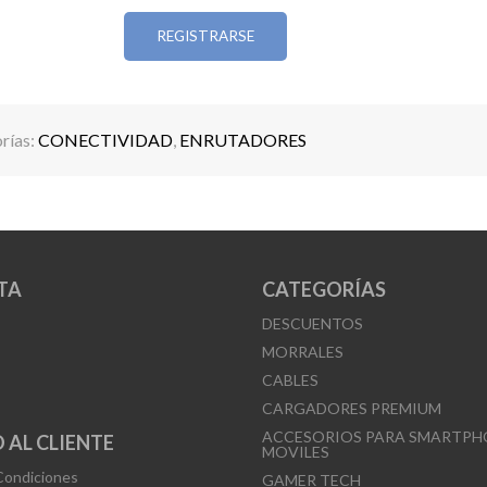
(PPTP / L2TP), Hardware HNAT
REGISTRARSE
- Estándares IEEE: 802.11 b/g/a/n/ac
- Seguridad: WPS, WPA/WPA2/WPA3, ALG, DMZ,
MAC, Filtrado IP, DDoS, Control URL
- Dimensiones: 22 × 14.5 × 3 cm
rías:
CONECTIVIDAD
,
ENRUTADORES
- Alimentación: 12V / 1A
TA
CATEGORÍAS
DESCUENTOS
MORRALES
CABLES
CARGADORES PREMIUM
ACCESORIOS PARA SMARTPH
 AL CLIENTE
MOVILES
Condiciones
GAMER TECH