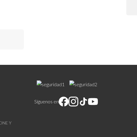
 Filtrado
Síguenos en
ONE Y