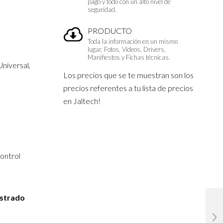
pago y todo con un alto nivel de
seguridad.
PRODUCTO
Toda la información en un mismo
lugar, Fotos, Vídeos, Drivers,
Manifiestos y Fichas técnicas.
niversal,
Los precios que se te muestran son los
precios referentes a tu lista de precios
en Jaltech!
Control
istrado
 Cliente