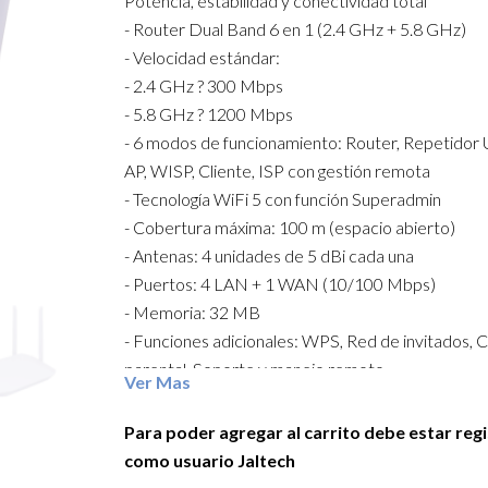
Potencia, estabilidad y conectividad total
- Router Dual Band 6 en 1 (2.4 GHz + 5.8 GHz)
- Velocidad estándar:
- 2.4 GHz ? 300 Mbps
- 5.8 GHz ? 1200 Mbps
- 6 modos de funcionamiento: Router, Repetidor U
AP, WISP, Cliente, ISP con gestión remota
- Tecnología WiFi 5 con función Superadmin
- Cobertura máxima: 100 m (espacio abierto)
- Antenas: 4 unidades de 5 dBi cada una
- Puertos: 4 LAN + 1 WAN (10/100 Mbps)
- Memoria: 32 MB
- Funciones adicionales: WPS, Red de invitados, 
parental, Soporte y manejo remoto
Ver Mas
- Capacidad: hasta 64 dispositivos conectados
simultáneamente
Para poder agregar al carrito debe estar reg
- LEDs indicadores de estado
como usuario Jaltech
- Protocolos soportados: IPv6, DDNS, IPTV, VPN