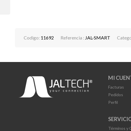
Codigo:
11692
Referencia :
JAL-SMART
Catego
MI CUEN
Facturas
Pedidos
Perfil
SERVICIO
Términos y 