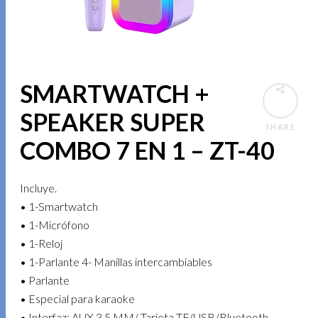
SMARTWATCH +
SPEAKER SUPER
SHARE
COMBO 7 EN 1 – ZT-40
Incluye.
• 1-Smartwatch
• 1-Micrófono
• 1-Reloj
• 1-Parlante 4- Manillas intercambiables
• Parlante
• Especial para karaoke
• Interfaz: AUX 3.5 MM/ Tarjeta TF/USB/Bluetooth