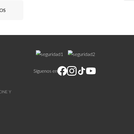
IOS
Síguenos en
ONE Y