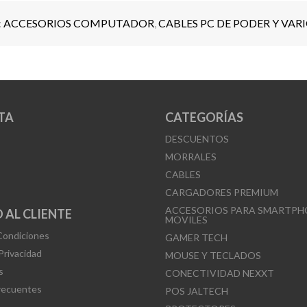
:
ACCESORIOS COMPUTADOR
,
CABLES PC DE PODER Y VAR
TA
CATEGORÍAS
DESCUENTOS
MORRALES
CABLES
CARGADORES PREMIUM
ACCESORIOS PARA SMARTPH
 AL CLIENTE
MOVILES
Condiciones
GAMER TECH
 Privacidad
MOUSE Y TECLADOS
s
CONECTIVIDAD NEXXT
recuentes
POS JALTECH