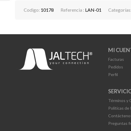
Codigo:
10178
Referencia :
LAN-01
Categorías
MI CUEN
Facturas
Pedidos
Perfil
SERVICIO
Términos y 
Políticas de
Contácteno
Preguntas f