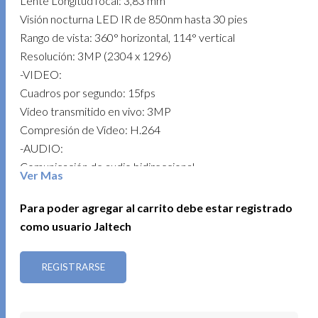
Lente Longitud focal: 3,83 mm
Visión nocturna LED IR de 850nm hasta 30 pies
Rango de vista: 360° horizontal, 114° vertical
Resolución: 3MP (2304 x 1296)
-VIDEO:
Cuadros por segundo: 15fps
Vídeo transmitido en vivo: 3MP
Compresión de Video: H.264
-AUDIO:
Comunicación de audio bidireccional
Ver Mas
Audio Input y Output: Micrófono y altavoz integrados
-NETWORK:
Para poder agregar al carrito debe estar registrado
Wireless Rate: 11Mbps(802.11b)
como usuario Jaltech
54Mbps (802.11g)
72.2Mbps (802.11n)
REGISTRARSE
Wireless Security: WPA/WPA2-PSK
Seguridad: Cifrado AES de 128 bits con SSL/TLS
Frecuencia: 2.4 GHz