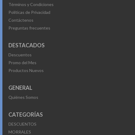
Entrada del Adaptador: 100-240VAC, 50/60Hz, 0.3A
Términos y Condiciones
Salida del Adaptador: 9.0V/0.6A
Políticas de Privacidad
Power: Cable de alimentación de 3 metros
Contáctenos
Dimensiones (W x D x H): 3.4 x 3.3 x 4.6 in. (86.6 x 85 x
Preguntas frecuentes
117.7 mm)
DESTACADOS
Descuentos
Promo del Mes
Productos Nuevos
GENERAL
Quiénes Somos
CATEGORÍAS
DESCUENTOS
MORRALES