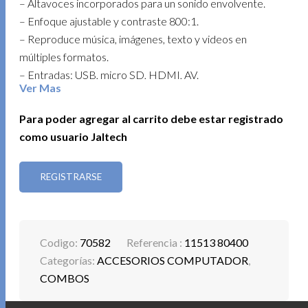
– Altavoces incorporados para un sonido envolvente.
– Enfoque ajustable y contraste 800:1.
– Reproduce música, imágenes, texto y videos en
múltiples formatos.
– Entradas: USB, micro SD, HDMI, AV.
Ver Mas
– Incluye control remoto, cable RCA y audio 3.5 mm.
– Vida útil de más de 20,000 horas.
Para poder agregar al carrito debe estar registrado
como usuario Jaltech
Ideal para presentaciones, películas y entretenimiento en
casa.
REGISTRARSE
PARLANTE BT POP
Parlante inalámbrico – Sonido compacto y potente
Codigo:
70582
Referencia :
11513 80400
Categorías:
ACCESORIOS COMPUTADOR
,
– Bocina de 2” con potencia de 3W.
COMBOS
– Luces LED rítmicas para una experiencia visual
dinámica.