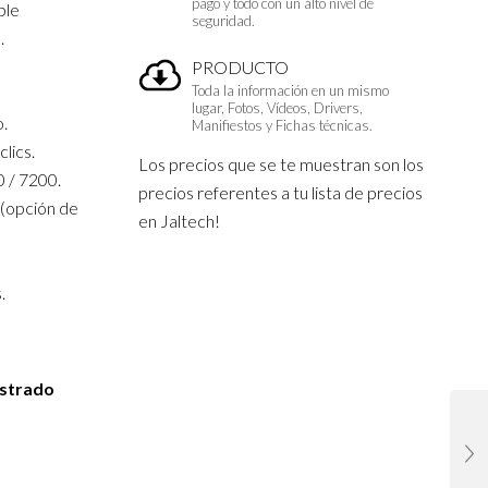
pago y todo con un alto nivel de
ble
seguridad.
.
PRODUCTO
Toda la información en un mismo
lugar, Fotos, Vídeos, Drivers,
o.
Manifiestos y Fichas técnicas.
clics.
Los precios que se te muestran son los
0 / 7200.
precios referentes a tu lista de precios
 (opción de
en Jaltech!
.
inux e iOS.
ad
istrado