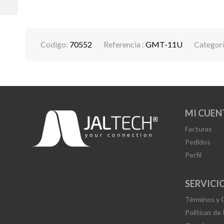
Codigo:
70552
Referencia :
GMT-11U
Categorí
MI CUEN
Facturas
Pedidos
Perfil
SERVICIO
Términos y 
Políticas de