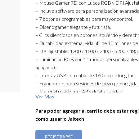
– Mouse Gamer 7D con Luces RGB y DPI Ajusta
– Incluye software para personalización avanzada
– 7 botones programables para mayor control.
– Diseño gamer elegante y futurista.
– Clics silenciosos en botones izquierdo y derech
– Durabilidad extrema: vida útil de 10 millones de 
– DPI ajustable: 1200 / 1600 / 2400 / 3200 / 480
– Iluminación RGB con 11 modos personalizables
apagado).
– Interfaz USB con cable de 140 cm de longitud.
– Ergonómico para sesiones de juego prolongadas
– Material resistente: ABS de alta calidad.
Ver Mas
– Compatibilidad total: Windows, Android, Mac, L
– Domina el juego con precisión, estilo y comodid
Para poder agregar al carrito debe estar reg
como usuario Jaltech
REGISTRARSE