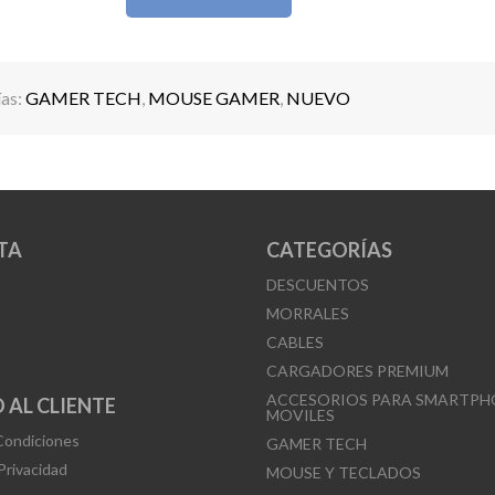
as:
GAMER TECH
,
MOUSE GAMER
,
NUEVO
TA
CATEGORÍAS
DESCUENTOS
MORRALES
CABLES
CARGADORES PREMIUM
ACCESORIOS PARA SMARTPH
 AL CLIENTE
MOVILES
Condiciones
GAMER TECH
 Privacidad
MOUSE Y TECLADOS