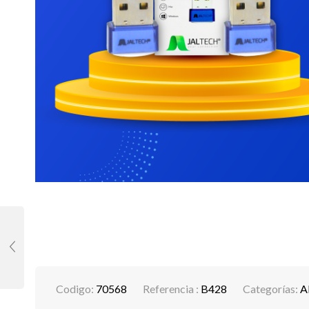
Codigo:
70568
Referencia :
B428
Categorías:
A