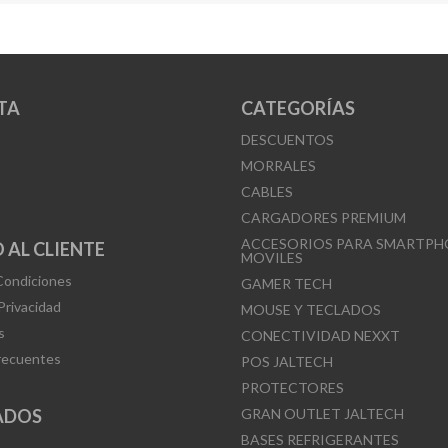
TA
CATEGORÍAS
DESCUENTOS
MORRALES
CABLES
CARGADORES PREMIUM
ACCESORIOS PARA SMARTPH
 AL CLIENTE
MOVILES
Condiciones
GAMER TECH
 Privacidad
MOUSE Y TECLADOS
s
CONECTIVIDAD NEXXT
recuentes
POS JALTECH
PROTECTORES
ADOS
GRAN OUTLET JALTECH
BASES REFRIGERANTES