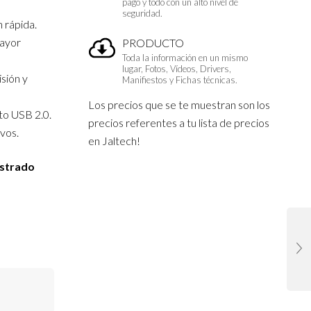
pago y todo con un alto nivel de
seguridad.
 rápida.
ayor
PRODUCTO
Toda la información en un mismo
lugar, Fotos, Vídeos, Drivers,
sión y
Manifiestos y Fichas técnicas.
Los precios que se te muestran son los
rto USB 2.0.
precios referentes a tu lista de precios
ivos.
en Jaltech!
istrado