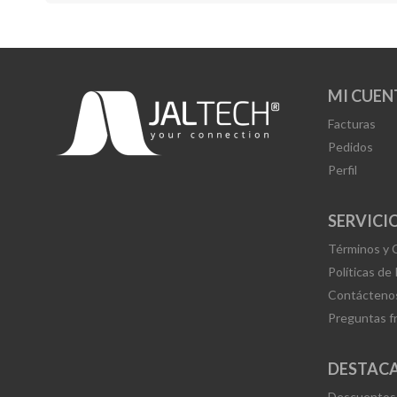
MI CUEN
Facturas
Pedidos
Perfil
SERVICIO
Términos y 
Políticas de
Contácteno
Preguntas f
DESTAC
Descuentos